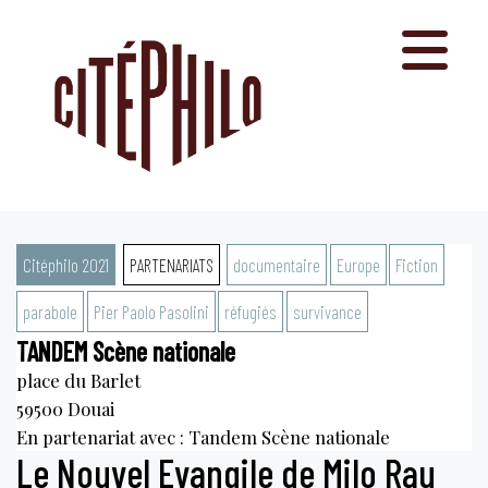
Aller
au
contenu
Citéphilo 2021
PARTENARIATS
documentaire
Europe
Fiction
parabole
Pier Paolo Pasolini
réfugiés
survivance
TANDEM Scène nationale
place du Barlet
59500
Douai
En partenariat avec : Tandem Scène nationale
Le Nouvel Evangile de Milo Rau