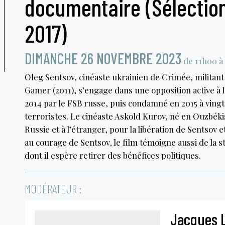
documentaire (Sélection
2017)
DIMANCHE 26 NOVEMBRE 2023
de 11h00 à
Oleg Sentsov, cinéaste ukrainien de Crimée, militan
Gamer (2011), s’engage dans une opposition active à l
2014 par le FSB russe, puis condamné en 2015 à vingt
terroristes. Le cinéaste Askold Kurov, né en Ouzbéki
Russie et à l’étranger, pour la libération de Sentsov
au courage de Sentsov, le film témoigne aussi de la s
dont il espère retirer des bénéfices politiques.
MODÉRATEUR :
Jacques 