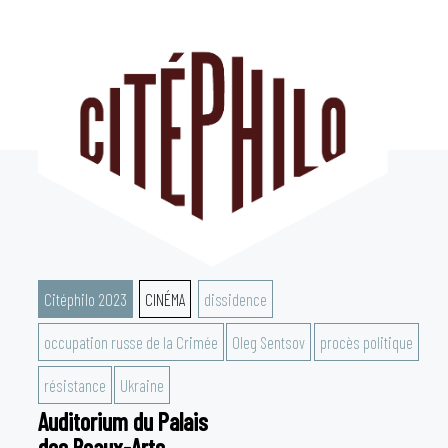
Aller
au
contenu
Citéphilo 2023
CINÉMA
dissidence
occupation russe de la Crimée
Oleg Sentsov
procès politique
résistance
Ukraine
Auditorium du Palais
des Beaux-Arts