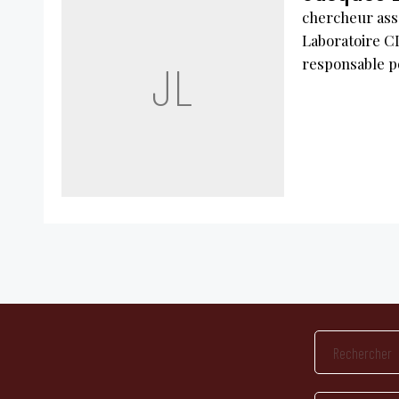
chercheur asso
Laboratoire C
responsable po
JL