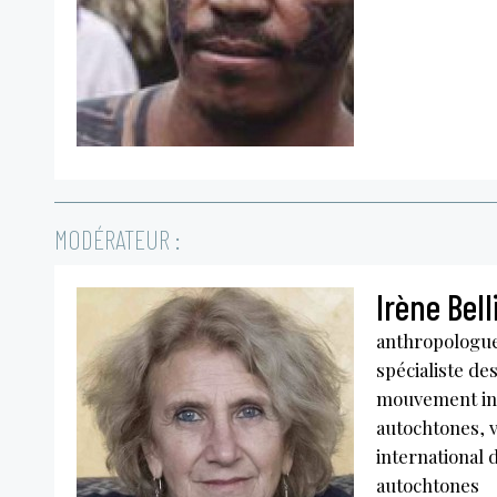
MODÉRATEUR :
Irène Bell
anthropologue
spécialiste de
mouvement int
autochtones, 
international 
autochtones