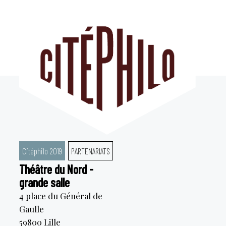
Aller
au
contenu
Citéphilo 2019
PARTENARIATS
Théâtre du Nord -
grande salle
4 place du Général de
Gaulle
59800
Lille