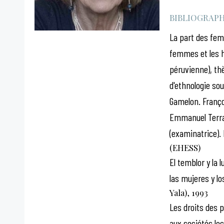
BIBLIOGRAPHI
La part des fem
femmes et les
péruvienne), thè
d'ethnologie sou
Gamelon. Franço
Emmanuel Terra
(examinatrice). 
(EHESS)
El temblor y la 
las mujeres y l
Yala), 1993
Les droits des 
aux sociétés loc