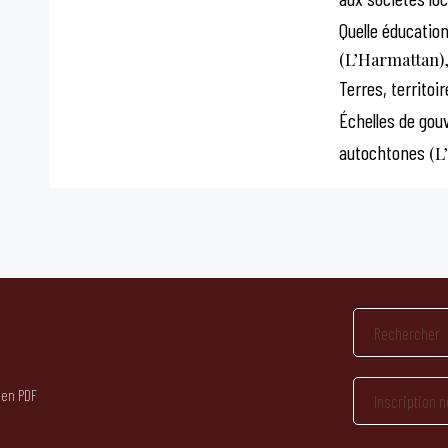
Quelle éducatio
(L’Harmattan),
Terres, territoi
Échelles de gou
autochtones
(L
 en PDF