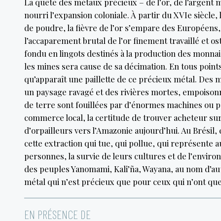
La quête des métaux précieux – de l’or, de l’argent 
nourri l’expansion coloniale. À partir du XVIe siècl
de poudre, la fièvre de l’or s’empare des Européens, e
l’accaparement brutal de l’or finement travaillé et os
fondu en lingots destinés à la production des monnai
les mines sera cause de sa décimation. En tous points 
qu’apparaît une paillette de ce précieux métal. Des m
un paysage ravagé et des rivières mortes, empoisonn
de terre sont fouillées par d’énormes machines ou par
commerce local, la certitude de trouver acheteur su
d’orpailleurs vers l’Amazonie aujourd’hui. Au Brésil
cette extraction qui tue, qui pollue, qui représente 
personnes, la survie de leurs cultures et de l’envi
des peuples Yanomami, Kali’ña, Wayana, au nom d’aut
métal qui n’est précieux que pour ceux qui n’ont que
EN PRÉSENCE DE