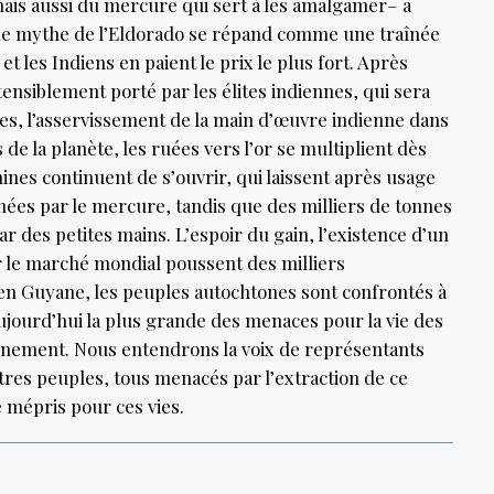
mais aussi du mercure qui sert à les amalgamer– a
e, le mythe de l’Eldorado se répand comme une traînée
t les Indiens en paient le prix le plus fort. Après
tensiblement porté par les élites indiennes, qui sera
es, l’asservissement de la main d’œuvre indienne dans
de la planète, les ruées vers l’or se multiplient dès
ines continuent de s’ouvrir, qui laissent après usage
ées par le mercure, tandis que des milliers de tonnes
 des petites mains. L’espoir du gain, l’existence d’un
r le marché mondial poussent des milliers
, en Guyane, les peuples autochtones sont confrontés à
aujourd’hui la plus grande des menaces pour la vie des
ronnement. Nous entendrons la voix de représentants
res peuples, tous menacés par l’extraction de ce
 mépris pour ces vies.