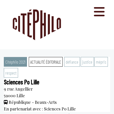
Aller
au
contenu
Citéphilo 2021
ACTUALITÉ ÉDITORIALE
défiance
justice
mépris
respect
Sciences Po Lille
9 rue Angellier
59000
Lille
République - Beaux-Arts
En partenariat avec : Sciences Po Lille