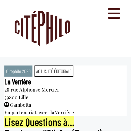
Aller
au
contenu
Citéphilo 2020
ACTUALITÉ ÉDITORIALE
La Verrière
28 rue Alphonse Mercier
59800
Lille
Gambetta
En partenariat avec : la Verrière
Lisez Questions à…