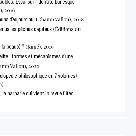
oubles. Essai sur l'identité burlesque
), 2016
ns d’aujourd’hui
(Champ Vallon), 2018
enus les péchés capitaux
(Éditions du
à la beauté ?
(Kimé), 2019
éalité : formes et mécanismes d'une
mp Vallon), 2020
yclopédie philosophique en 7 volumes)
n)
la barbarie qui vient in revue Cités