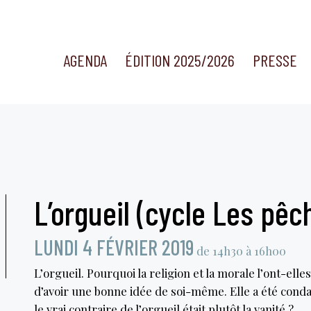
AGENDA
ÉDITION 2025/2026
PRESSE
L’orgueil (cycle Les pêc
LUNDI 4 FÉVRIER 2019
de 14h30 à 16h00
L’orgueil. Pourquoi la religion et la morale l’ont-ell
d’avoir une bonne idée de soi-même. Elle a été condam
le vrai contraire de l’orgueil était plutôt la vanité ?