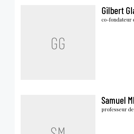
Gilbert G
co-fondateur 
GG
Samuel M
professeur de 
SM