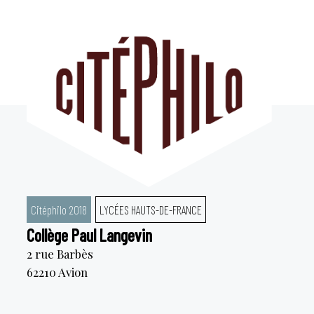
Aller
au
contenu
Citéphilo 2018
LYCÉES HAUTS-DE-FRANCE
Collège Paul Langevin
2 rue Barbès
62210
Avion