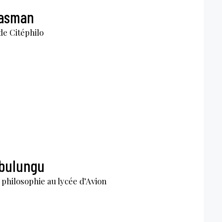
lasman
de Citéphilo
bulungu
philosophie au lycée d’Avion