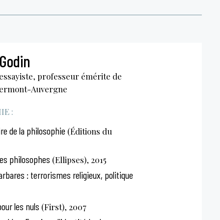
 Godin
essayiste, professeur émérite de
Clermont-Auvergne
E :
re de la philosophie
(Éditions du
les philosophes
(Ellipses), 2015
bares : terrorismes religieux, politique
our les nuls
(First), 2007