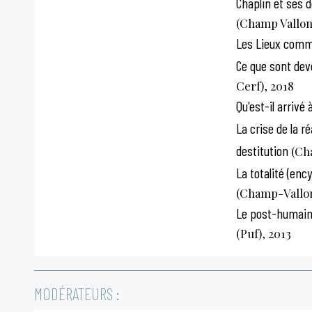
Chaplin et ses d
(Champ Vallon
Les Lieux commu
Ce que sont dev
Cerf), 2018
Qu'est-il arrivé 
La crise de la r
destitution
(Cha
La totalité (enc
(Champ-Vallo
Le post-humain, 
(Puf), 2013
MODÉRATEURS :