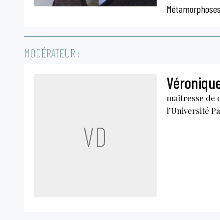
Métamorphose
MODÉRATEUR :
Véronique
maîtresse de 
l’Université P
VD