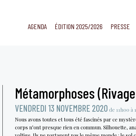
AGENDA
ÉDITION 2025/2026
PRESSE
Métamorphoses (Rivage
VENDREDI 13 NOVEMBRE 2020
de 11h00 à 
Nous avons toutes et tous été fascinés par ce mystè
corps n’ont presque rien en commun. Silhouette, ana
voltige. Ils ne partagent pas le même monde : le sol co