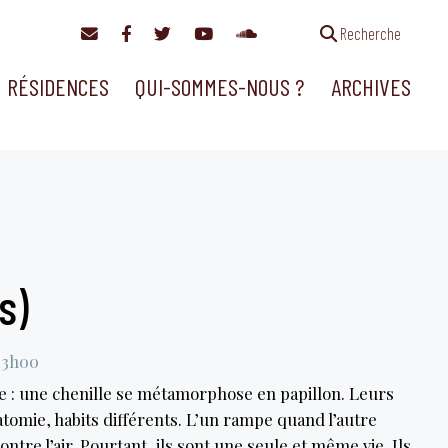
Recherche
RÉSIDENCES
QUI-SOMMES-NOUS ?
ARCHIVES
s)
13h00
re : une chenille se métamorphose en papillon. Leurs
tomie, habits différents. L’un rampe quand l’autre
ntre l’air. Pourtant, ils sont une seule et même vie. Ils