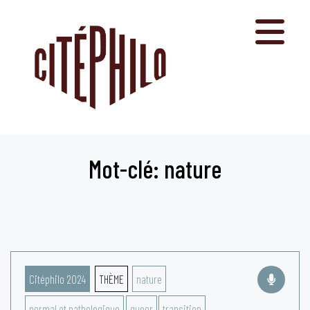
Aller
au
contenu
Mot-clé: nature
Citéphilo 2024
THÈME
nature
normal et pathologique
queer
transition