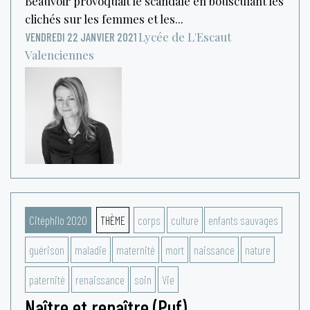
Beauvoir provoquait le scandale en bousculant les
clichés sur les femmes et les...
Lycée de L'Escaut
VENDREDI 22 JANVIER 2021
Valenciennes
Citéphilo 2020
THÈME
corps
culture
enfants sauvages
guérison
maladie
maternité
mort
naissance
nature
paternité
renaissance
soin
Vie
Naître et renaître (Puf)