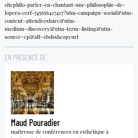
citephilo-parler-en-chantant-une-philosophie-de-
lopera-cerf-745656417417?utm-campaign=social&utm-
content=attendeeshare&utm-
medium=discovery&utm-term=listing&utm-
source=cp&aff=ebdsshcopyurl
EN PRÉSENCE DE
Maud Pouradier
maîtresse de conférences en esthétique à