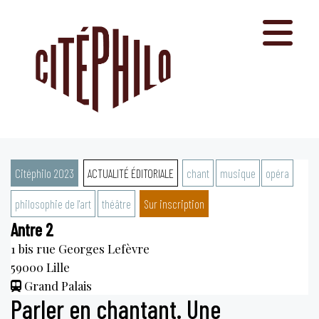
Aller
au
contenu
Citéphilo 2023
ACTUALITÉ ÉDITORIALE
chant
musique
opéra
philosophie de l'art
théâtre
Sur inscription
Antre 2
1 bis rue Georges Lefèvre
59000
Lille
Grand Palais
Parler en chantant. Une