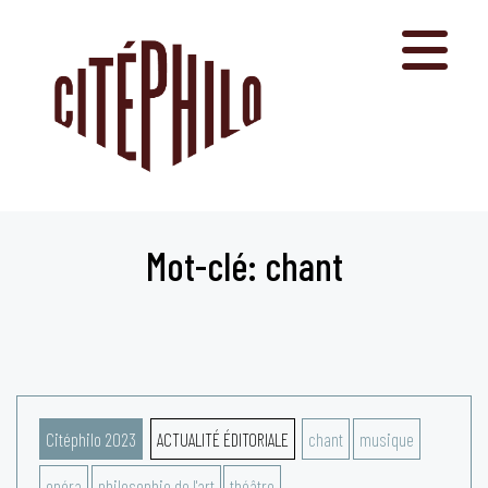
Aller
au
contenu
Mot-clé: chant
Citéphilo 2023
ACTUALITÉ ÉDITORIALE
chant
musique
opéra
philosophie de l'art
théâtre