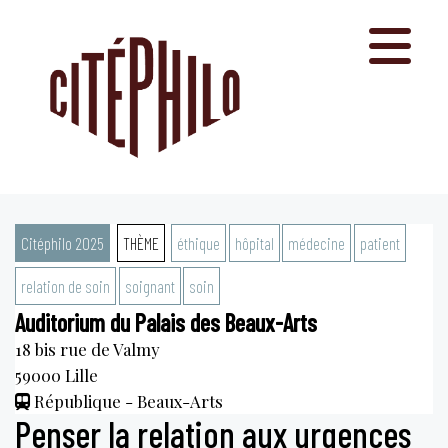
Aller
au
contenu
Citéphilo 2025
THÈME
éthique
hôpital
médecine
patient
relation de soin
soignant
soin
Auditorium du Palais des Beaux-Arts
18 bis rue de Valmy
59000
Lille
République - Beaux-Arts
Penser la relation aux urgences