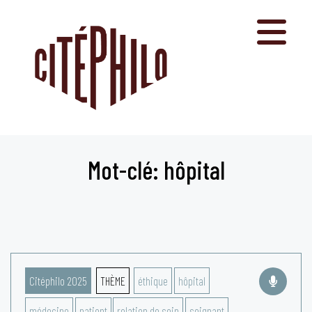
Aller
au
contenu
Mot-clé: hôpital
Citéphilo 2025
THÈME
éthique
hôpital
médecine
patient
relation de soin
soignant