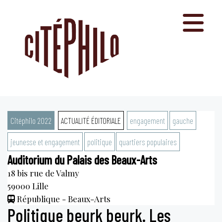
Aller
au
contenu
Citéphilo 2022
ACTUALITÉ ÉDITORIALE
engagement
gauche
jeunesse et engagement
politique
quartiers populaires
Auditorium du Palais des Beaux-Arts
18 bis rue de Valmy
59000
Lille
République - Beaux-Arts
Politique beurk beurk. Les