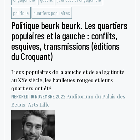
politique
quartiers populaires
Politique beurk beurk. Les quartiers
populaires et la gauche : conflits,
esquives, transmissions (éditions
du Croquant)
Lieux populaires de la gauche et de sa légitimité
au XXè siècle, les banlieues rouges et leurs
quartiers ont été...
Auditorium du Palais des
MERCREDI 16 NOVEMBRE 2022
Beaux-Arts
Lille