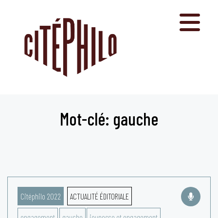
Aller
au
contenu
Mot-clé: gauche
Citéphilo 2022
ACTUALITÉ ÉDITORIALE
engagement
gauche
jeunesse et engagement