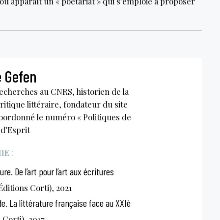
où apparaît un « poétariat » qui s’emploie à proposer
e Gefen
echerches au CNRS, historien de la
critique littéraire, fondateur du site
coordonné le numéro « Politiques de
 d’Esprit
E :
ture. De l’art pour l’art aux écritures
Éditions Corti), 2021
. La littérature française face au XXIè
 Corti), 2017