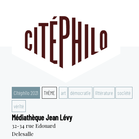
Aller
au
contenu
Citéphilo 2021
THÈME
art
démocratie
littérature
société
vérité
Médiathèque Jean Lévy
32-34 rue Edouard
Delesalle