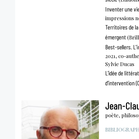
Inventer une vie,
impressions no
Territoires de l
émergent
(Brill
Best-sellers. L'
2021, co-authe
Sylvie Ducas
L’idée de littéra
d’intervention (C
Jean-Cla
poète, philos
BIBLIOGRAPHI