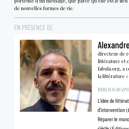
porteuse d’un message, que parce qu’elle est le lieu 
de nouvelles formes de vie.
EN PRÉSENCE DE
Alexandr
directeur de r
littérature et 
fabula.org, a 
la littérature »
BIBLIOGRAPHI
L’idée de littéra
d’intervention
(
Réparer le monde
siècle
(Éditions