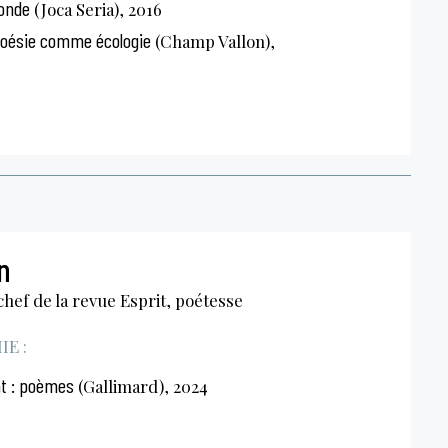
onde
(Joca Seria), 2016
 poésie comme écologie
(Champ Vallon),
n
chef de la revue Esprit, poétesse
E :
t : poèmes
(Gallimard), 2024