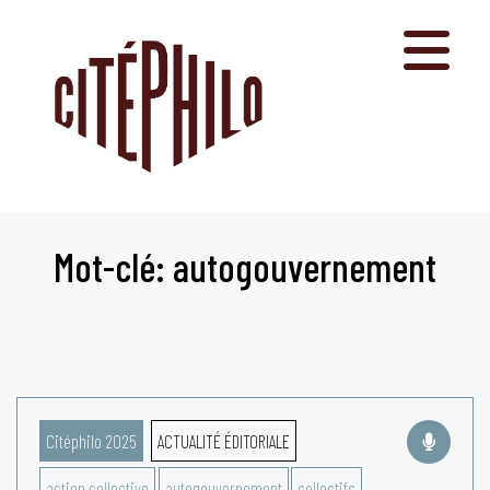
Aller
au
contenu
Mot-clé: autogouvernement
Citéphilo 2025
ACTUALITÉ ÉDITORIALE
action collective
autogouvernement
collectifs