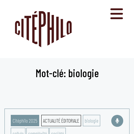
Aller
au
contenu
Mot-clé: biologie
Citéphilo 2025
ACTUALITÉ ÉDITORIALE
biologie
cellule
compléxité
société