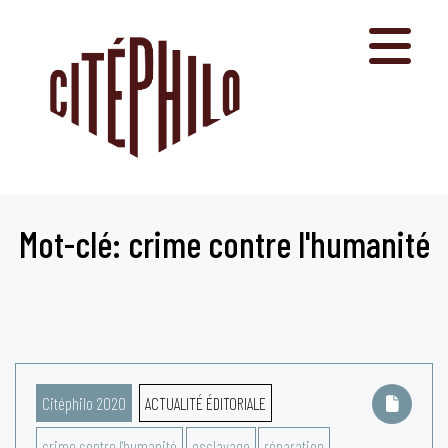
Aller
au
contenu
Mot-clé: crime contre l'humanité
Citéphilo 2020
ACTUALITÉ ÉDITORIALE
crime contre l'humanité
esclavage
réparation