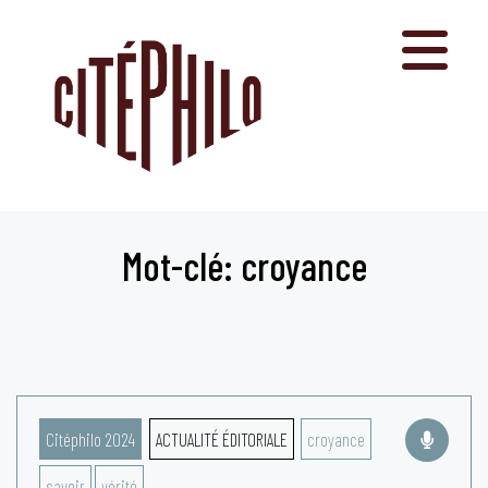
Aller
au
contenu
Mot-clé: croyance
Citéphilo 2024
ACTUALITÉ ÉDITORIALE
croyance
savoir
vérité