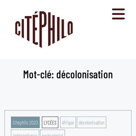
Aller
au
contenu
Mot-clé: décolonisation
Citéphilo 2023
LYCÉES
Afrique
décolonisation
indépendance
postcolonial