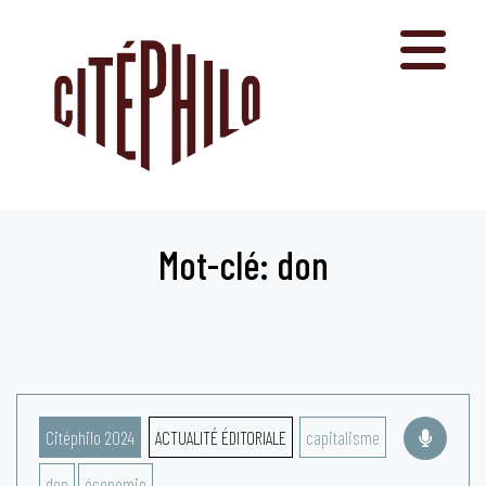
Aller
au
contenu
Mot-clé: don
Citéphilo 2024
ACTUALITÉ ÉDITORIALE
capitalisme
don
économie