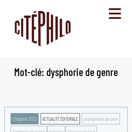
Aller
au
contenu
Mot-clé: dysphorie de genre
Citéphilo 2022
ACTUALITÉ ÉDITORIALE
changement de sexe
dysphorie de genre
mineurs
réseaux sociaux