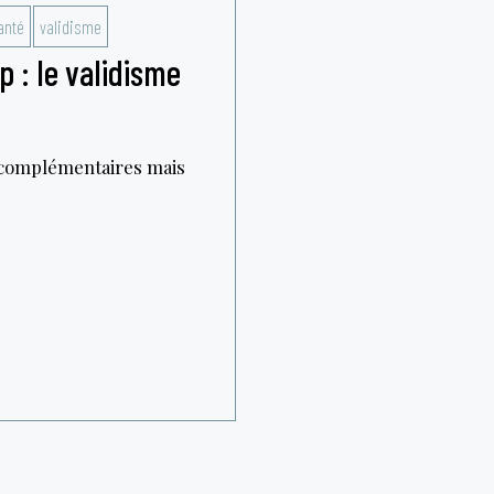
anté
validisme
 : le validisme
, complémentaires mais