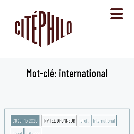
Aller
au
contenu
Mot-clé: international
Citéphilo 2020
INVITÉE D'HONNEUR
droit
international
pénal
tribunal