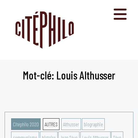
Aller
au
contenu
Mot-clé: Louis Althusser
Citéphilo 2020
AUTRES
Althusser
biographie
communisme
histoire
Jean Sève
Louis Althusser
Sève