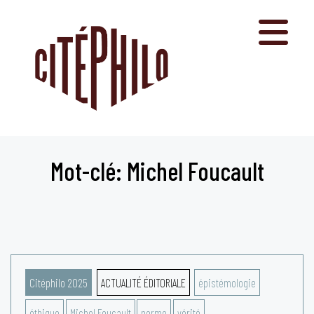
Aller
au
contenu
Mot-clé: Michel Foucault
Citéphilo 2025
ACTUALITÉ ÉDITORIALE
épistémologie
éthique
Michel Foucault
norme
vérité