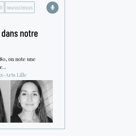
it
neurosciences
 dans notre
80, on note une
...
ux-Arts
Lille