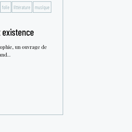
folie
littérature
musique
t existence
sophie, un ouvrage de
nd...