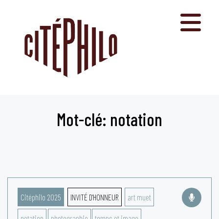
Aller
au
contenu
Mot-clé: notation
Citéphilo 2025
INVITÉ D'HONNEUR
art muet
notation
photographie
temps et image