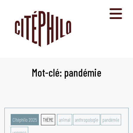
Aller
au
contenu
Mot-clé: pandémie
Citéphilo 2025
THÈME
animal
anthropologie
pandémie
urgence