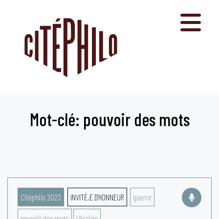
Aller
au
contenu
Mot-clé: pouvoir des mots
Citéphilo 2023
INVITÉ.E D'HONNEUR
guerre
pouvoir des mots
Ukraine