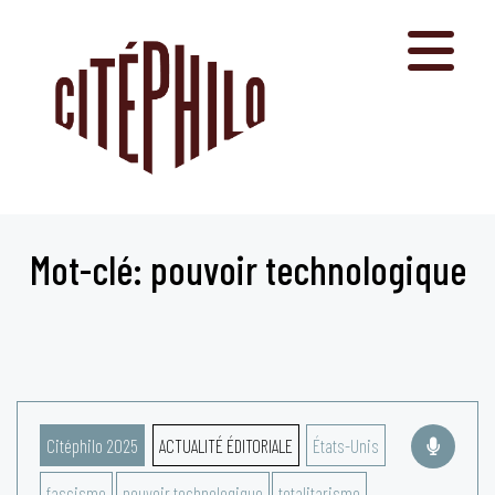
Aller
au
contenu
Mot-clé: pouvoir technologique
Citéphilo 2025
ACTUALITÉ ÉDITORIALE
États-Unis
fascisme
pouvoir technologique
totalitarisme