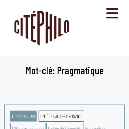
Aller
au
contenu
Mot-clé: Pragmatique
Citéphilo 2019
LYCÉES HAUTS-DE-FRANCE
Littérature grecque
Lucien de Samosate
Pragmatique