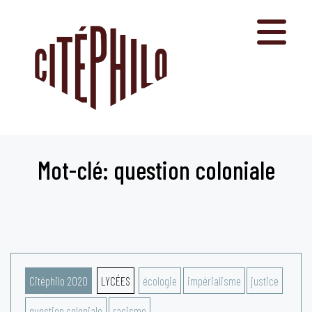
Aller
au
contenu
Mot-clé: question coloniale
Citéphilo 2020
LYCÉES
écologie
impérialisme
justice
question coloniale
racisme