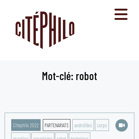
Aller
au
contenu
Mot-clé: robot
Citéphilo 2022
PARTENARIATS
androïdes
corps
machine
organisme
robot
technique