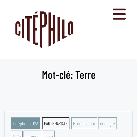
Aller
au
contenu
Mot-clé: Terre
Citéphilo 2023
PARTENARIATS
Bruno Latour
écologie
Gaïa
science
Terre