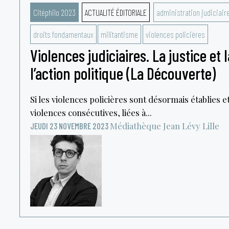
Citéphilo 2023
ACTUALITÉ ÉDITORIALE
administration judiciair
droits fondamentaux
militantisme
violences policières
Violences judiciaires. La justice et 
l’action politique (La Découverte)
Si les violences policières sont désormais établies 
violences consécutives, liées à...
Médiathèque Jean Lévy
Lille
JEUDI 23 NOVEMBRE 2023