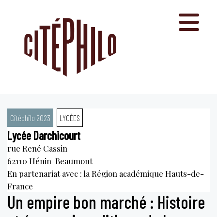
Aller
au
contenu
Citéphilo 2023
LYCÉES
Lycée Darchicourt
rue René Cassin
62110
Hénin-Beaumont
En partenariat avec : la Région académique Hauts-de-
France
Un empire bon marché : Histoire