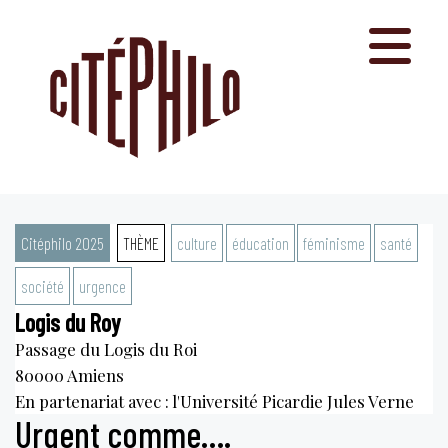
Aller
au
contenu
Citéphilo 2025
THÈME
culture
éducation
féminisme
santé
société
urgence
Logis du Roy
Passage du Logis du Roi
80000
Amiens
En partenariat avec : l'Université Picardie Jules Verne
Urgent comme….