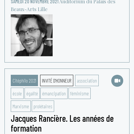
Auditorium du Palais des
SAMEDI 20 NOVEMBRE 2021
Beaux-Arts
Lille
Citéphilo 2021
INVITÉ D'HONNEUR
association
école
égalité
émancipation
féminisme
Marxisme
prolétaires
Jacques Rancière. Les années de
formation