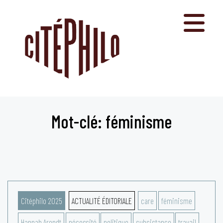
Aller
au
contenu
Mot-clé: féminisme
Citéphilo 2025
ACTUALITÉ ÉDITORIALE
care
féminisme
Hannah Arendt
nécessité
politique
subsistance
travail