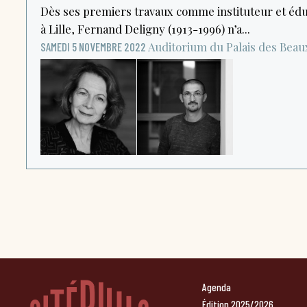
Dès ses premiers travaux comme instituteur et édu
à Lille, Fernand Deligny (1913-1996) n’a...
Auditorium du Palais des Beau
SAMEDI 5 NOVEMBRE 2022
Agenda
Édition 2025/2026