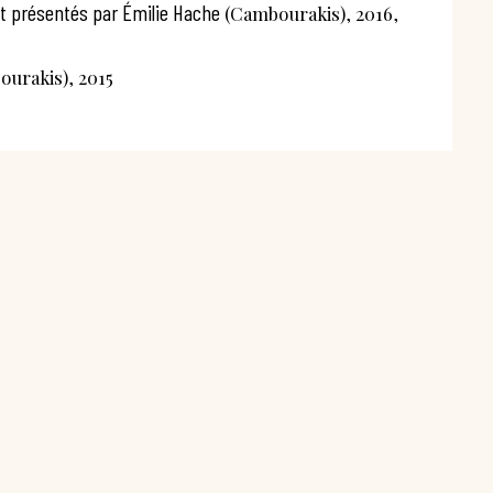
et présentés par Émilie Hache
(Cambourakis), 2016,
urakis), 2015