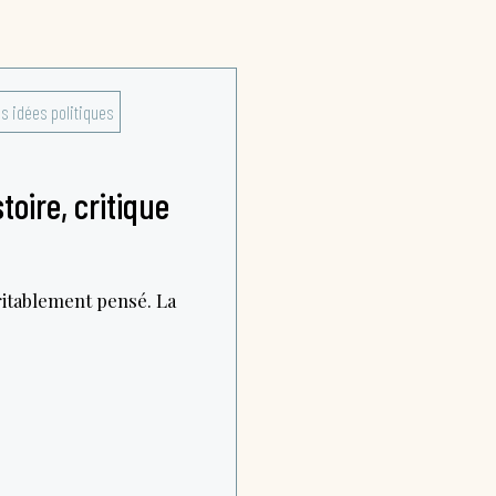
es idées politiques
toire, critique
itablement pensé. La