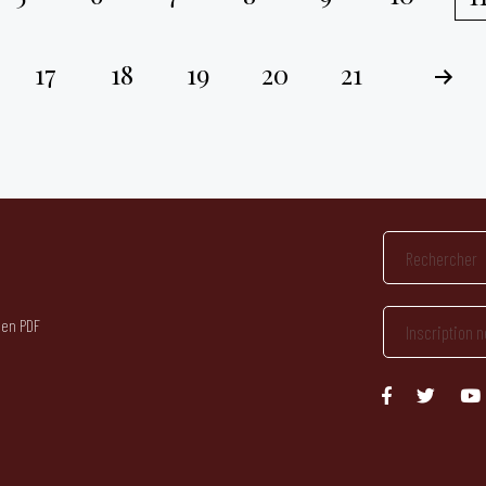
17
18
19
20
21
 en PDF