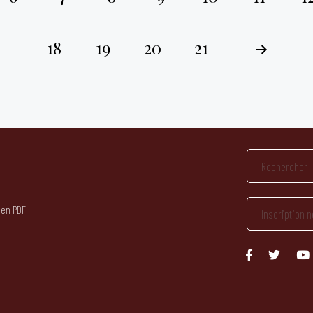
18
19
20
21
 en PDF