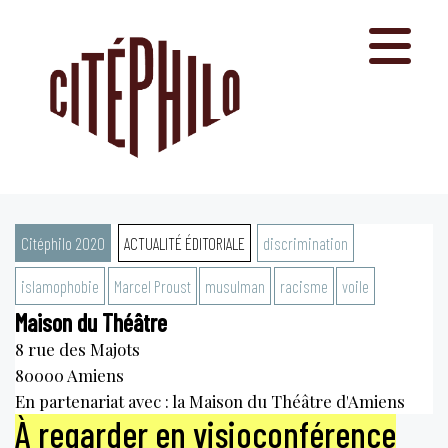
Aller
au
contenu
Citéphilo 2020
ACTUALITÉ ÉDITORIALE
discrimination
islamophobie
Marcel Proust
musulman
racisme
voile
Maison du Théâtre
8 rue des Majots
80000
Amiens
En partenariat avec : la Maison du Théâtre d'Amiens
À regarder en visioconférence