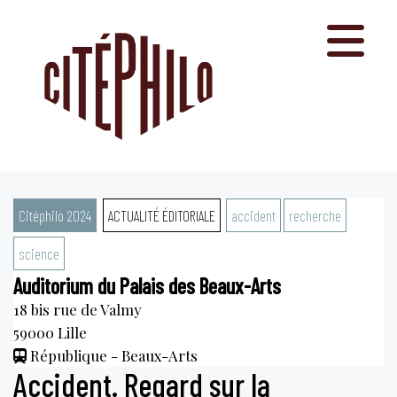
Aller
au
contenu
Citéphilo 2024
ACTUALITÉ ÉDITORIALE
accident
recherche
science
Auditorium du Palais des Beaux-Arts
18 bis rue de Valmy
59000
Lille
République - Beaux-Arts
Accident. Regard sur la