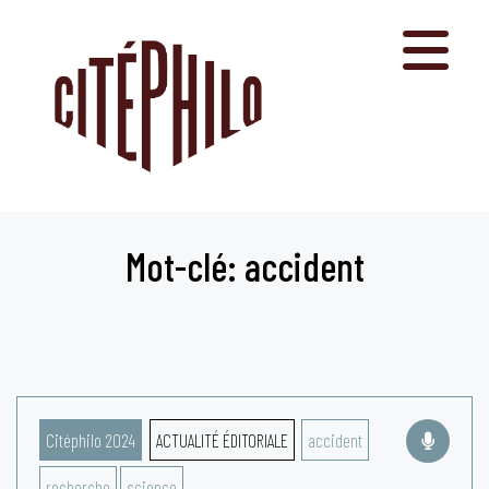
Aller
au
contenu
Mot-clé: accident
Citéphilo 2024
ACTUALITÉ ÉDITORIALE
accident
recherche
science