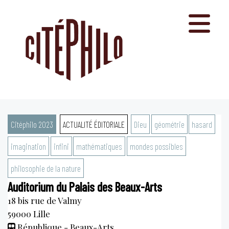
Aller
au
contenu
Citéphilo 2023
ACTUALITÉ ÉDITORIALE
Dieu
géométrie
hasard
imagination
infini
mathématiques
mondes possibles
philosophie de la nature
Auditorium du Palais des Beaux-Arts
18 bis rue de Valmy
59000
Lille
République - Beaux-Arts