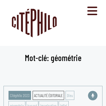
Aller
au
contenu
Mot-clé: géométrie
Citéphilo 2023
ACTUALITÉ ÉDITORIALE
Dieu
géométrie
hasard
imagination
infini